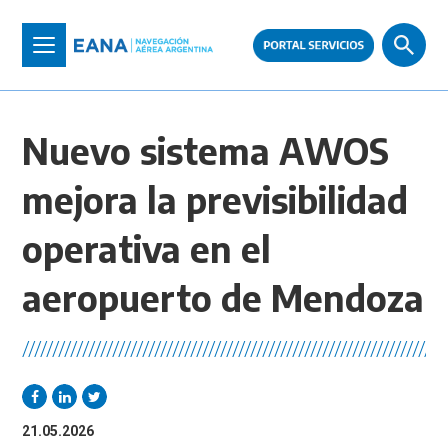
Pasar
al
Toggle
contenido
navigation
principal
Nuevo sistema AWOS
mejora la previsibilidad
operativa en el
aeropuerto de Mendoza
//////////////////////////////////////////////////////////////////////
21.05.2026