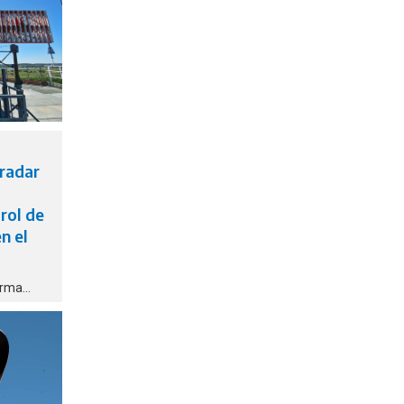
egación
ave de la
 radar
trol de
n el
orma
Nacional
 Sistema
a Aérea,
novación
buidos en
ional.