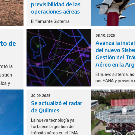
previsibilidad de las
operaciones aéreas
El flamante Sistema
Automático de Observación
Meteorológica instalado
08.10.2025
beneficia la conectividad
rto de
Avanza la insta
aérea en la región y permite
del nuevo Sist
reducir desvíos y
Gestión del Trá
cancelaciones de vuelos por
Aéreo en la Arg
cuestiones climáticas.
etó la
estión
El nuevo sistema, ad
por EANA y provisto
nica y
tecnología Indra, per
planificación, superv
30.09.2025
control del tráfico a
Se actualizó el radar
mayor eficiencia y
de Quilmes
sostenibilidad.
La nueva tecnología ya
fortalece la gestión del
tránsito aéreo en el TMA