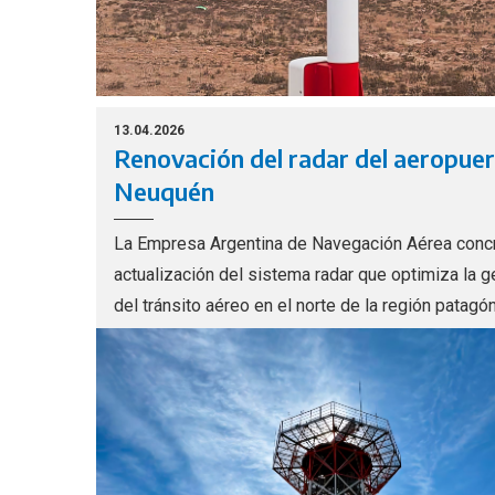
13.04.2026
Renovación del radar del aeropue
Neuquén
La Empresa Argentina de Navegación Aérea concr
actualización del sistema radar que optimiza la g
del tránsito aéreo en el norte de la región patagó
consolida el avance del plan que moderniza su
infraestructura tecnológica en todo el país