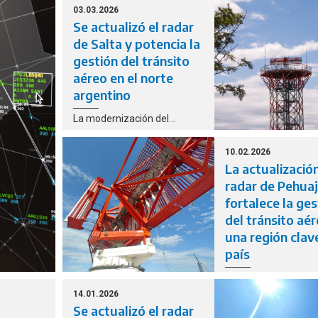
ntrolar
organismos, EANA c
03.03.2026
ia,
la práctica SAREX p
Se actualizó el radar
fortalecer la respue
de Salta y potencia la
operativa, optimizar 
gestión del tránsito
tiempos de intervenc
aéreo en el norte
incorporar tecnologí
argentino
aplicada a la búsque
rescate aeronáutico.
La modernización del
sistema consolida el avance
del plan que lleva adelante
10.02.2026
EANA y que contempla la
La actualizació
actualización progresiva de
radar de Pehua
22 radares distribuidos en
fortalece la ges
todo el territorio nacional.
del tránsito aé
una región clav
país
Esta renovación tec
permite seguir forta
14.01.2026
la infraestructura es
Se actualizó el radar