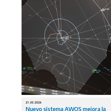
implementación permite planificar, supervisar y co
el tránsito aéreo con mayores niveles de eficienc
previsibilidad y sostenibilidad.
21.05.2026
Nuevo sistema AWOS mejora la