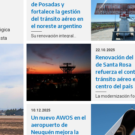
los servicios de nav
de Posadas y
aérea en regiones cl
fortalece la gestión
Argentina.
del tránsito aéreo en
el noreste argentino
ógica
Su renovación integral
ista
consolida el avance del
los
Programa Nacional de
22.10.2025
Actualización del Sistema
Renovación del
Radar y de Vigilancia Aérea
de Santa Rosa
en todo el territorio.
refuerza el con
tránsito aéreo e
centro del país
La modernización f
parte del Programa 
de Actualización del
10.12.2025
Radar y de Vigilanci
Un nuevo AWOS en el
que contempla la re
aeropuerto de
de 22 radares distri
Neuquén mejora la
todo el territorio nac