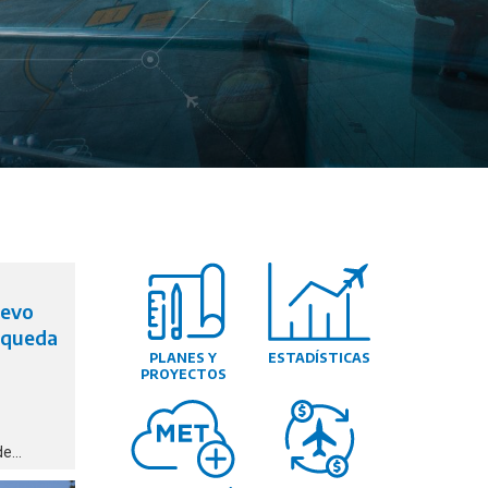
uevo
úsqueda
PLANES Y
ESTADÍSTICAS
PROYECTOS
de