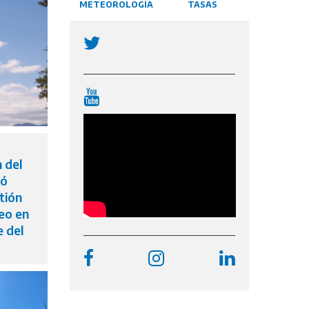
METEOROLOGÍA
TASAS
oordinó
ara
sta
los
ión e
a
da y
n del
jó
tión
reo en
e del
nológica
leciendo
encial de