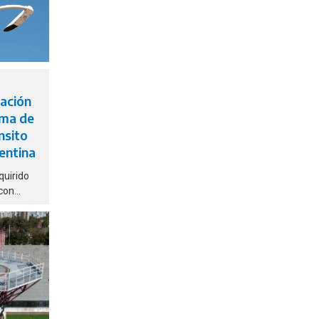
lación
ema de
nsito
entina
quirido
 con
mitirá la
isión y
éreo con