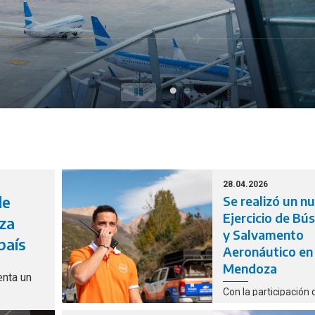
28.04.2026
de
Se realizó un n
Ejercicio de B
nza
y Salvamento
país
Aeronáutico en
Mendoza
enta un
Con la participación 
distinta fuerzas y