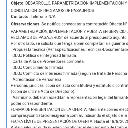
Objeto:
DESARROLLO, PARAMETRIZACIÓN, IMPLEMENTACIÓN Y P
CONCILIACIÓN DE RECLAMOS DE PASAJEROS
Contacto:
Teléfono: N/A
Observaciones:
Se notifica convocatoria contratación Directa N
PARAMETRIZACIÓN, IMPLEMENTACIÓN Y PUESTA EN SERVICIO D
RECLAMOS DE PASAJEROS" de acuerdo al presupuesto adjunto.
Por otro lado, se solicita que tenga a bien completar la siguient
. Propuesta técnica (Ver Especificaciones Técnicas-Documentaci
· DDJJ Política de Integridad firmada.
· Carta de Alta de Proveedores completa.
· DDJJ Conocimiento firmada.
· DDJJ Conflicto de Intereses firmada (según se trata de Persona 
· Acreditación de Personería:
Personas jurídicas: copia del acta constitutiva y estatuto o contr
(copia de última Acta de Directorio).
· Asimismo, deberán acreditar la representación legal del firmant
poder correspondiente.
FORMA DE PRESENTACIÓN DE LA OFERTA: Mediante correo electr
comprasycontrataciones@eana.com.ar, indicando el objeto de la 
FECHA LÍMITE DE PRESENTACIÓN DE OFERTA: Hasta el 18/8/2026, 
Ante cualquier duda pueden corroborar el Reglamento de Compr