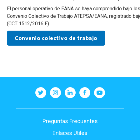
El personal operativo de EANA se haya comprendido bajo los
Convenio Colectivo de Trabajo ATEPSA/EANA, registrado baj
(CCT 1512/2016 E).
Convenio colectivo de trabajo
Pie
Preguntas Frecuentes
de
Enlaces Útiles
página