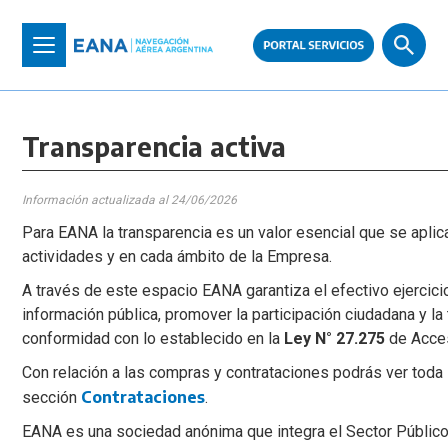
Pasar
al
Toggle
contenido
navigation
principal
Transparencia activa
Información actualizada al 24/06/2026
Para EANA la transparencia es un valor esencial que se apli
actividades y en cada ámbito de la Empresa.
A través de este espacio EANA garantiza el efectivo ejercici
información pública, promover la participación ciudadana y la
conformidad con lo establecido en la
Ley N° 27.275
de Acces
Con relación a las compras y contrataciones podrás ver toda 
Contrataciones
sección
.
EANA es una sociedad anónima que integra el Sector Público