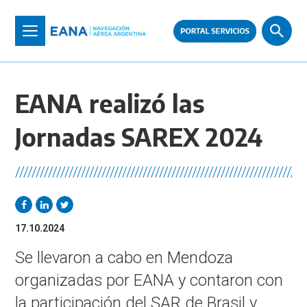
Pasar
al
Toggle
contenido
navigation
principal
EANA realizó las
Jornadas SAREX 2024
//////////////////////////////////////////////////////////////////////
17.10.2024
Se llevaron a cabo en Mendoza
organizadas por EANA y contaron con
la participación del SAR de Brasil y