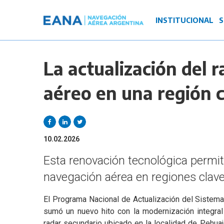
Pasar
al
Navegación
INSTITUCIONAL
S
contenido
principal
principal
La actualización del r
aéreo en una región c
10.02.2026
Esta renovación tecnológica permite
navegación aérea en regiones clave
El Programa Nacional de Actualización del Sistema
sumó un nuevo hito con la modernización integral
radar secundario ubicado en la localidad de Pehuaj