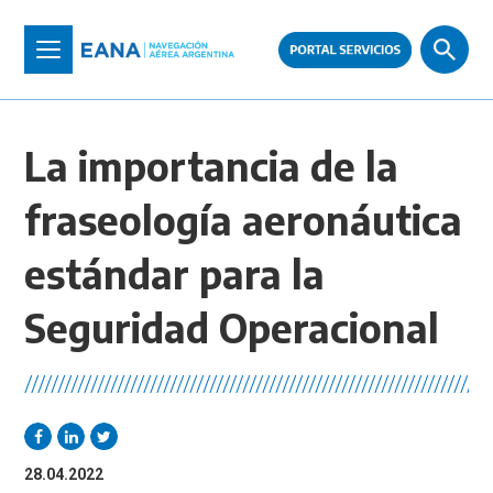
Pasar
al
Toggle
contenido
navigation
principal
La importancia de la
fraseología aeronáutica
estándar para la
Seguridad Operacional
//////////////////////////////////////////////////////////////////////
28.04.2022