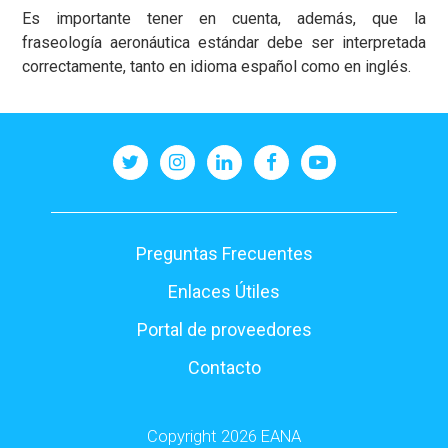
Es importante tener en cuenta, además, que la
fraseología aeronáutica estándar debe ser interpretada
correctamente, tanto en idioma español como en inglés.
Pie
Preguntas Frecuentes
de
Enlaces Útiles
página
Portal de proveedores
Contacto
Copyright 2026 EANA