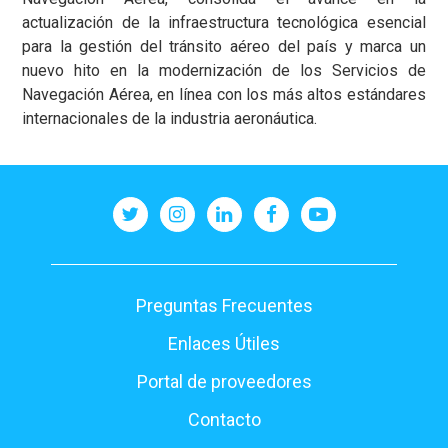
actualización de la infraestructura tecnológica esencial
para la gestión del tránsito aéreo del país y marca un
nuevo hito en la modernización de los Servicios de
Navegación Aérea, en línea con los más altos estándares
internacionales de la industria aeronáutica.
Pie
Preguntas Frecuentes
de
Enlaces Útiles
página
Portal de proveedores
Contacto