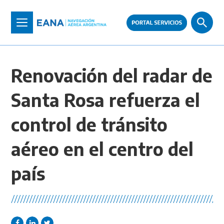
Pasar
al
Toggle
contenido
navigation
principal
Renovación del radar de
Santa Rosa refuerza el
control de tránsito
aéreo en el centro del
país
//////////////////////////////////////////////////////////////////////