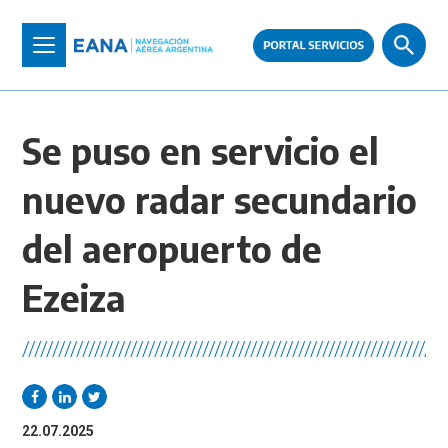
Pasar
al
Toggle
contenido
navigation
principal
Se puso en servicio el
nuevo radar secundario
del aeropuerto de
Ezeiza
//////////////////////////////////////////////////////////////////////
22.07.2025