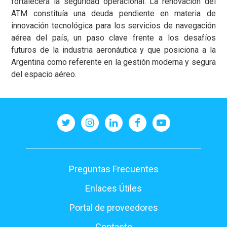
fortalecerá la seguridad operacional. La renovación del
ATM constituía una deuda pendiente en materia de
innovación tecnológica para los servicios de navegación
aérea del país, un paso clave frente a los desafíos
futuros de la industria aeronáutica y que posiciona a la
Argentina como referente en la gestión moderna y segura
del espacio aéreo.
Pie
Preguntas Frecuentes
de
Enlaces Útiles
página
Portal de proveedores
Contacto