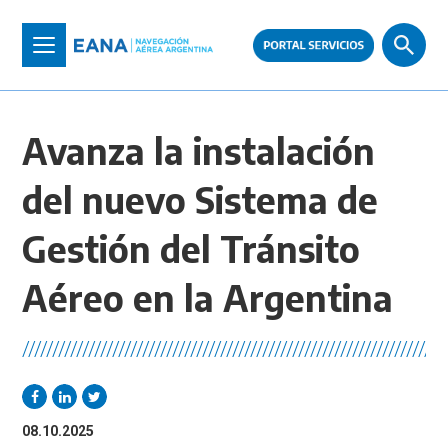
Pasar
al
Toggle
contenido
navigation
principal
Avanza la instalación
del nuevo Sistema de
Gestión del Tránsito
Aéreo en la Argentina
//////////////////////////////////////////////////////////////////////
08.10.2025