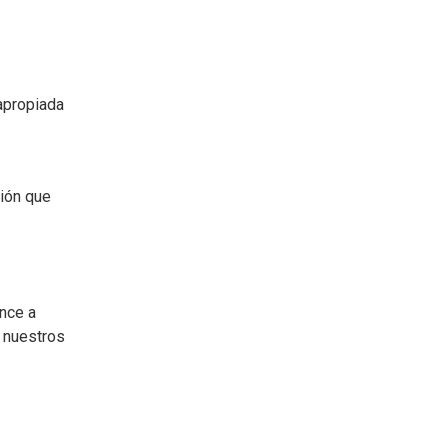
apropiada
ión que
nce a
e nuestros