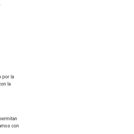
 por la
con la
permitan
tamos con