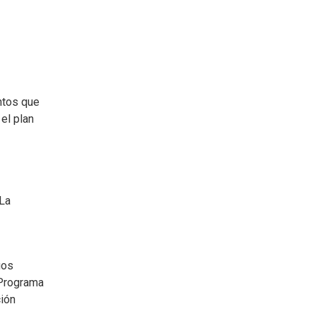
ntos que
el plan
 La
gos
 Programa
ción