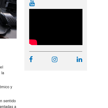
el
 la
témico y
n sentido
ientadas a