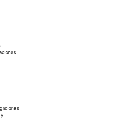
a
uaciones
igaciones
 y