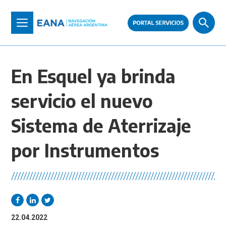
Pasar
al
Toggle
contenido
navigation
principal
En Esquel ya brinda
servicio el nuevo
Sistema de Aterrizaje
por Instrumentos
//////////////////////////////////////////////////////////////////////
22.04.2022